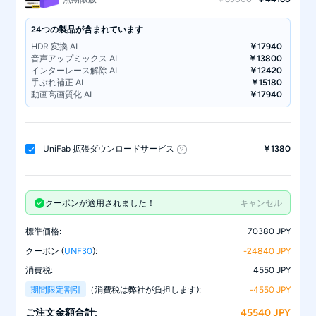
24つの製品が含まれています
HDR 変換 AI
￥17940
音声アップミックス AI
￥13800
インターレース解除 AI
￥12420
手ぶれ補正 AI
￥15180
動画高画質化 AI
￥17940
フレーム補間 AI
￥12420
ノイズ除去 AI
￥15180
RTX Rapid Upscaler AI
￥17940
RTX RapidHDR AI
￥17940
UniFab 拡張ダウンロードサービス
￥1380
TV メディア変換
￥12420
字幕起こし AI - FabCloud
￥15180
顔向け高画質化 AI
￥17940
白黒動画カラー化 AI
￥17940
動画翻訳 AI - FabCloud
￥20700
クーポンが適用されました！
キャンセル
UniFab 動画高画質化 AI - FabCloud
￥17940
UniFab HDR 変換 AI - FabCloud
￥17940
標準価格:
70380 JPY
音楽変換プロ AI - FabCloud
￥11040
高精細復元AI - FabCloud
￥20700
クーポン (
UNF30
):
-24840 JPY
RTX Rapid Denoiser AI
￥15180
消費税:
4550 JPY
白黒動画カラー化 AI - FabCloud
￥17940
AI動画リフレーム - FabCloud
￥15180
期間限定割引
（消費税は弊社が負担します):
-4550 JPY
高精細復元AI
￥20700
ウォーターマーク除去 AI - FabCloud
￥17940
ご注文金額合計:
45540 JPY