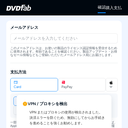
確認
購入
支払
メールアドレス
このメールアドレスは、お使いの製品のライセンス認証情報を受信するため
に使用されます。有効であることを確認ください。製品アップデート・お得
なセール情報などもご登録いただいたメールアドレス宛にお届けします。
支払方法
Card
PayPay
VPN / プロキシを検出
VPN またはプロキシの使用が検出されました。
決済エラーを防ぐため、無効にしてからお手続き
一部の支払い方法ではご使用環境の確認が必要な場合があります。例えば、
を進めることを強くお勧めします。
Apple PayやGoogle Payにはカードの紐付けが必要です。対応していない場